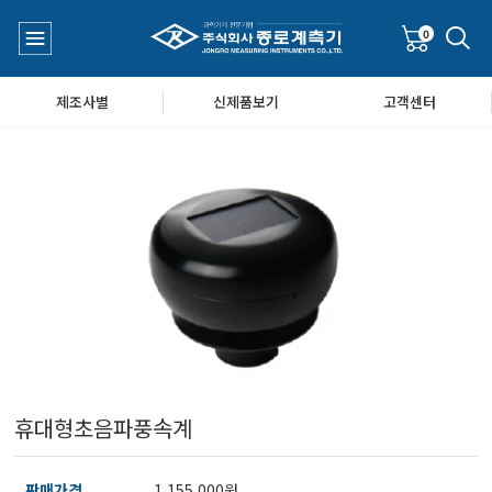
0
제조사별
신제품보기
고객센터
수질측정기
공지사항
대기공기질/미세먼지/가스/소음/진동측정기
Q&A
풍속풍량계/온도계/온습도계/기압계
휴대형초음파풍속계
당도/농도/염도/당산도/굴절계/편광계/커피농도계
판매가격
1,155,000원