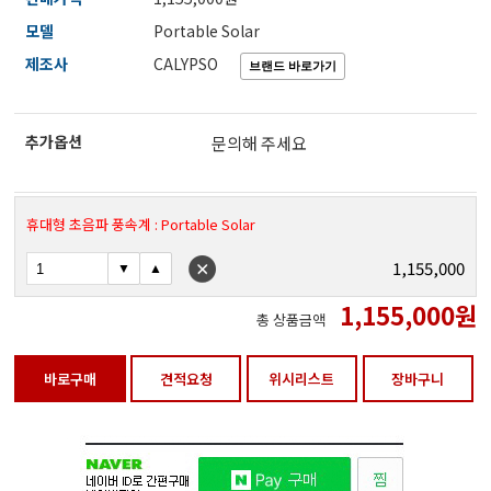
전자저울/점도계/핀홀탐지기
모델
Portable Solar
제조사
CALYPSO
마이크로피펫
추가옵션
문의해 주세요
수분계/회전계/도막두께/초음파두께측정기
휴대형 초음파 풍속계 : Portable Solar
현미경/확대경
1,155,000
1,155,000
원
총 상품금액
색차계/광택계/조도계/광도계/방사랑계
바로구매
견적요청
위시리스트
장바구니
농업/임업/해양측정기