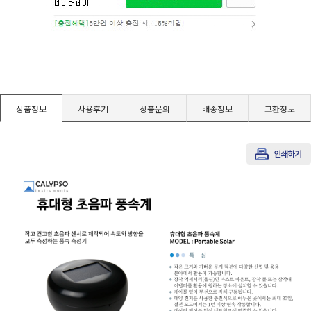
경도계/물리/물성측정기
진공계/차압계/진공펌프
균질기/원심분리기/초음파유량계/습식·건식가스메타
상품정보
사용후기
상품문의
배송정보
교환정보
이화학기기/교반기
열화상카메라