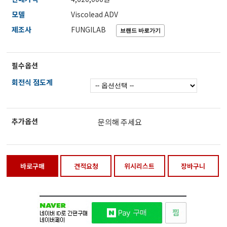
전자저울/점도계/핀홀탐지기
모델
Viscolead ADV
제조사
FUNGILAB
마이크로피펫
필수옵션
회전식 점도계
수분계/회전계/도막두께/초음파두께측정기
현미경/확대경
추가옵션
문의해 주세요
색차계/광택계/조도계/광도계/방사랑계
바로구매
견적요청
위시리스트
장바구니
농업/임업/해양측정기