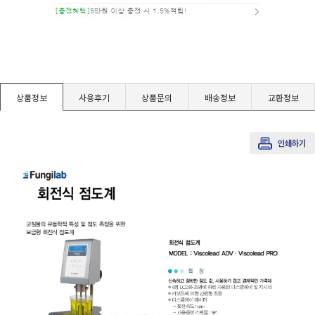
경도계/물리/물성측정기
진공계/차압계/진공펌프
상품정보
사용후기
상품문의
배송정보
교환정보
균질기/원심분리기/초음파유량계/습식·건식가스메타
이화학기기/교반기
열화상카메라