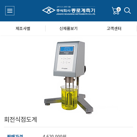
0
제조사별
신제품보기
고객센터
수질측정기
공지사항
대기공기질/미세먼지/가스/소음/진동측정기
Q&A
풍속풍량계/온도계/온습도계/기압계
회전식점도계
당도/농도/염도/당산도/굴절계/편광계/커피농도계
판매가격
4,620,000원