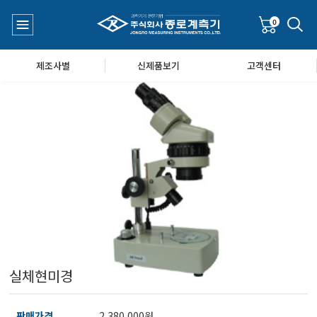
0
제조사별
신제품보기
고객센터
수질측정기
공지사항
대기공기질/미세먼지/가스/소음/진동측정기
Q&A
풍속풍량계/온도계/온습도계/기압계
실체현미경
당도/농도/염도/당산도/굴절계/편광계/커피농도계
판매가격
2,380,000원