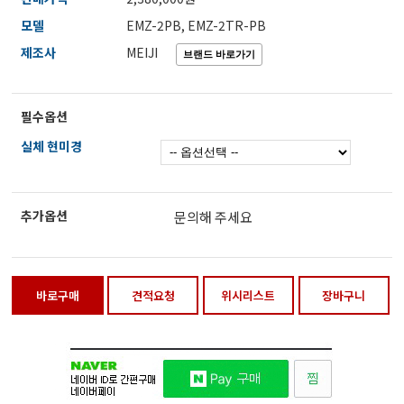
전자저울/점도계/핀홀탐지기
모델
EMZ-2PB, EMZ-2TR-PB
제조사
MEIJI
마이크로피펫
필수옵션
실체 현미경
수분계/회전계/도막두께/초음파두께측정기
현미경/확대경
추가옵션
문의해 주세요
색차계/광택계/조도계/광도계/방사랑계
바로구매
견적요청
위시리스트
장바구니
농업/임업/해양측정기