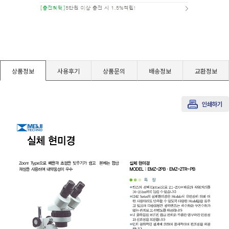
경도계/물리/물성측정기
진공계/차압계/진공펌프
상품정보
사용후기
상품문의
배송정보
교환정보
균질기/원심분리기/초음파유량계/습식·건식가스메타
이화학기기/교반기
열화상카메라