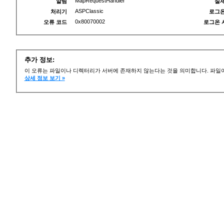
MapRequestHandler
알림
실제
ASPClassic
처리기
로그온
0x80070002
오류 코드
로그온 
추가 정보:
이 오류는 파일이나 디렉터리가 서버에 존재하지 않는다는 것을 의미합니다. 파일이
상세 정보 보기 »