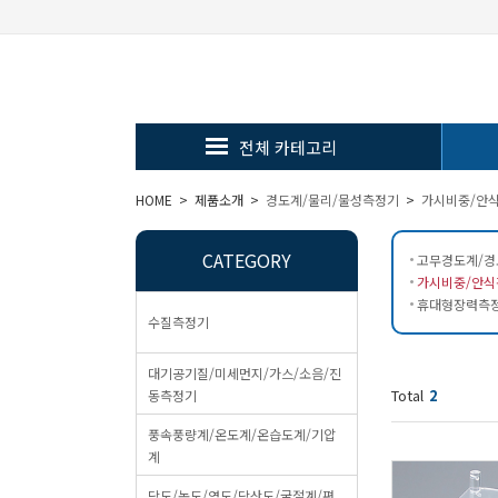
전체 카테고리
HOME > 제품소개 >
경도계/물리/물성측정기
>
가시비중/안
CATEGORY
고무경도계/경도
가시비중/안식각
휴대형장력측정기
수질측정기
대기공기질/미세먼지/가스/소음/진
Total
2
동측정기
풍속풍량계/온도계/온습도계/기압
계
당도/농도/염도/당산도/굴절계/편