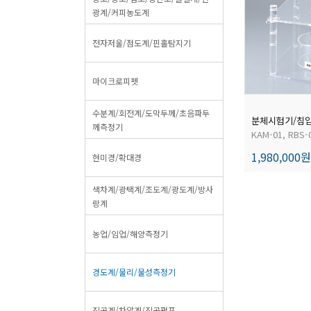
광계/커피농도계
전자저울/점도계/핀홀탐지기
마이크로피펫
수분계/회전계/도막두께/초음파두
분체시험기/침
께측정기
KAM-01, RBS-
1,980,000원
현미경/확대경
색차계/광택계/조도계/광도계/방사
랑계
농업/임업/해양측정기
경도계/물리/물성측정기
진공계/차압계/진공펌프