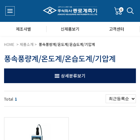
0
제조사별
신제품보기
고객센터
HOME > 제품소개 >
풍속풍량계/온도계/온습도계/기압계
풍속풍량계/온도계/온습도계/기압계
수질측정기
공지사항
상세분류보기
대기공기질/미세먼지/가스/소음/진동측정기
Q&A
Total
1
풍속풍량계/온도계/온습도계/기압계
당도/농도/염도/당산도/굴절계/편광계/커피농도계