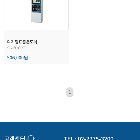
전자저울/점도계/핀홀탐지기
마이크로피펫
디지털표준온도계
SK-810PT
수분계/회전계/도막두께/초음파두께측정기
506,000원
현미경/확대경
1
색차계/광택계/조도계/광도계/방사랑계
농업/임업/해양측정기
고객센터
TEL : 02-2275-3200