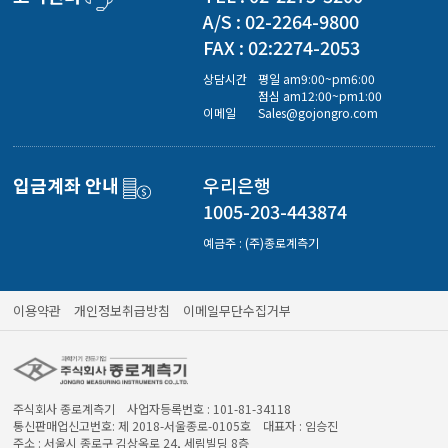
경도계/물리/물성측정기
A/S : 02-2264-9800
FAX : 02:2274-2053
진공계/차압계/진공펌프
상담시간
평일 am9:00~pm6:00
점심 am12:00~pm1:00
이메일
Sales@gojongro.com
균질기/원심분리기/초음파유량계/습식·건식가스메타
입금계좌 안내
우리은행
1005-203-443874
이화학기기/교반기
예금주 : (주)종로계측기
열화상카메라
이용약관
개인정보취급방침
이메일무단수집거부
주식회사 종로계측기 사업자등록번호 : 101-81-34118
통신판매업신고번호: 제 2018-서울종로-0105호 대표자 : 임승진
주소 : 서울시 종로구 김상옥로 24, 세림빌딩 8층