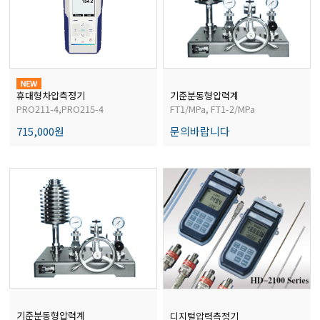
전자저울/점도계/핀홀탐지기
마이크로피펫
휴대형차압측정기
기준분동형압력계
PRO211-4,PRO215-4
FT1/MPa, FT1-2/MPa
수분계/회전계/도막두께/초음파두께측정기
715,000원
문의바랍니다
현미경/확대경
색차계/광택계/조도계/광도계/방사랑계
농업/임업/해양측정기
기준분동형압력계
디지털압력측정기