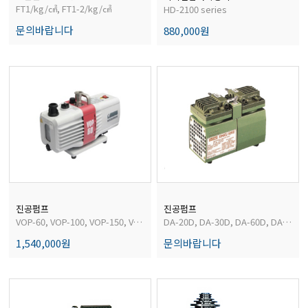
경도계/물리/물성측정기
FT1/kg/㎠, FT1-2/kg/㎠
HD-2100 series
문의바랍니다
880,000원
진공계/차압계/진공펌프
균질기/원심분리기/초음파유량계/습식·건식가스메타
이화학기기/교반기
열화상카메라
진공펌프
진공펌프
VOP-60, VOP-100, VOP-150, VOP-200
DA-20D, DA-30D, DA-60D, DA-30S, DA-40S, DA-60S
1,540,000원
문의바랍니다