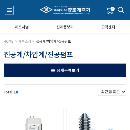
0
제조사별
신제품보기
고객센터
HOME > 제품소개 >
진공계/차압계/진공펌프
진공계/차압계/진공펌프
수질측정기
공지사항
상세분류보기
대기공기질/미세먼지/가스/소음/진동측정기
Q&A
Total
18
풍속풍량계/온도계/온습도계/기압계
당도/농도/염도/당산도/굴절계/편광계/커피농도계