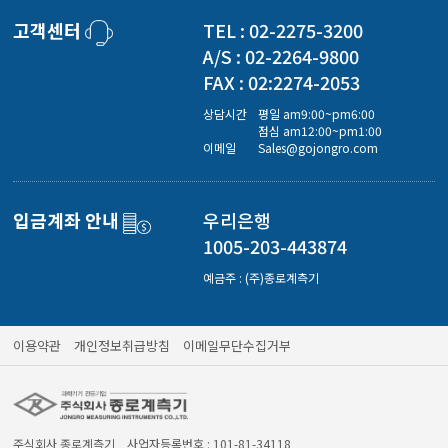
경도계/물리/물성측정기
고객센터
TEL : 02-2275-3200
A/S : 02-2264-9800
진공계/차압계/진공펌프
FAX : 02:2274-2053
상담시간
평일 am9:00~pm6:00
점심 am12:00~pm1:00
이메일
Sales@gojongro.com
균질기/원심분리기/초음파유량계/습식·건식가스메타
입금계좌 안내
우리은행
이화학기기/교반기
1005-203-443874
예금주 : (주)종로계측기
열화상카메라
이용약관
개인정보취급방침
이메일무단수집거부
주식회사 종로계측기 사업자등록번호 : 101-81-34118