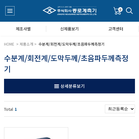
0
제조사별
신제품보기
고객센터
HOME > 제품소개 >
수분계/회전계/도막두께/초음파두께측정기
수분계/회전계/도막두께/초음파두께측정
수질측정기
공지사항
기
대기공기질/미세먼지/가스/소음/진동측정기
Q&A
상세분류보기
풍속풍량계/온도계/온습도계/기압계
Total
1
당도/농도/염도/당산도/굴절계/편광계/커피농도계