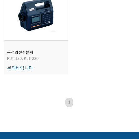
전자저울/점도계/핀홀탐지기
마이크로피펫
수분계/회전계/도막두께/초음파두께측정기
근적외선수분계
KJT-130, KJT-230
문의바랍니다
현미경/확대경
색차계/광택계/조도계/광도계/방사랑계
1
농업/임업/해양측정기