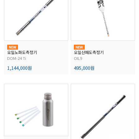
전자저울/점도계/핀홀탐지기
마이크로피펫
수분계/회전계/도막두께/초음파두께측정기
오일노화도측정기
오일산패도측정기
DOM-24 Ti
OIL9
1,144,000원
495,000원
현미경/확대경
색차계/광택계/조도계/광도계/방사랑계
농업/임업/해양측정기