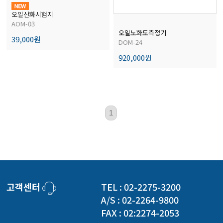
경도계/물리/물성측정기
오일산화시험지
AOM-03
오일노화도측정기
39,000원
진공계/차압계/진공펌프
DOM-24
920,000원
균질기/원심분리기/초음파유량계/습식·건식가스메타
이화학기기/교반기
1
열화상카메라
고객센터
TEL : 02-2275-3200
A/S : 02-2264-9800
FAX : 02:2274-2053