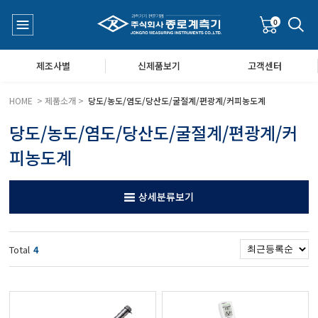
0
제조사별
신제품보기
고객센터
HOME > 제품소개 >
당도/농도/염도/당산도/굴절계/편광계/커피농도계
당도/농도/염도/당산도/굴절계/편광계/커
수질측정기
공지사항
피농도계
대기공기질/미세먼지/가스/소음/진동측정기
Q&A
상세분류보기
풍속풍량계/온도계/온습도계/기압계
Total
4
당도/농도/염도/당산도/굴절계/편광계/커피농도계