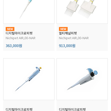
전자저울/점도계/핀홀탐지기
마이크로피펫
디지털마이크로피펫
멀티채널피펫
Nichipet AIR,00-NAR
Nichipet AIR,00-NAR
수분계/회전계/도막두께/초음파두께측정기
363,000원
913,000원
현미경/확대경
색차계/광택계/조도계/광도계/방사랑계
농업/임업/해양측정기
디지털마이크로피펫
디지털마이크로피펫