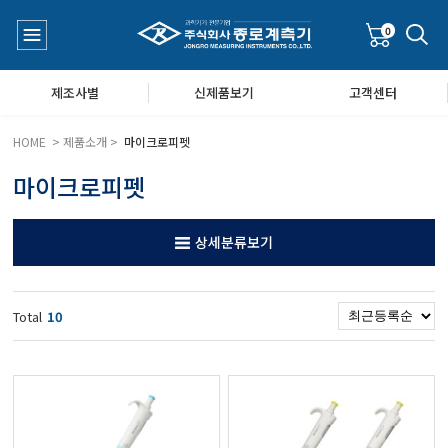
0
제조사별
신제품보기
고객센터
HOME > 제품소개 >
마이크로피펫
마이크로피펫
수질측정기
공지사항
상세분류보기
대기공기질/미세먼지/가스/소음/진동측정기
Q&A
Total
10
풍속풍량계/온도계/온습도계/기압계
당도/농도/염도/당산도/굴절계/편광계/커피농도계