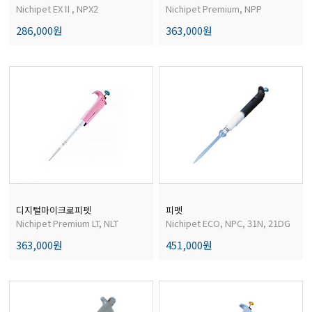
경도계/물리/물성측정기
Nichipet EXⅡ, NPX2
Nichipet Premium, NPP
286,000원
363,000원
진공계/차압계/진공펌프
균질기/원심분리기/초음파유량계/습식·건식가스메타
이화학기기/교반기
열화상카메라
디지털마이크로피펫
피펫
Nichipet Premium LT, NLT
Nichipet ECO, NPC, 31N, 21DG
363,000원
451,000원