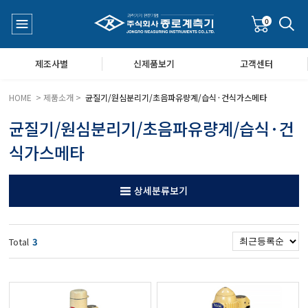
0
제조사별
신제품보기
고객센터
HOME > 제품소개 >
균질기/원심분리기/초음파유량계/습식·건식가스메타
균질기/원심분리기/초음파유량계/습식·건
수질측정기
공지사항
식가스메타
대기공기질/미세먼지/가스/소음/진동측정기
Q&A
상세분류보기
풍속풍량계/온도계/온습도계/기압계
Total
3
당도/농도/염도/당산도/굴절계/편광계/커피농도계