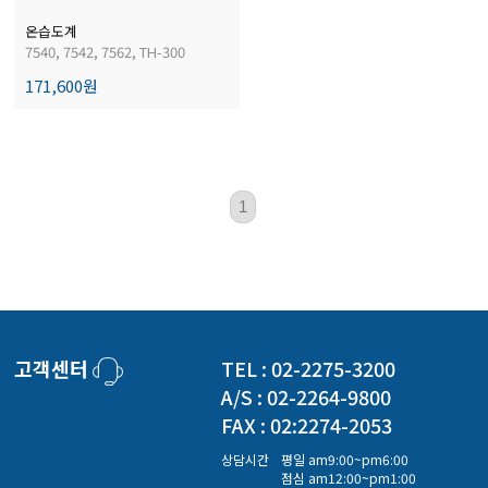
경도계/물리/물성측정기
온습도계
7540, 7542, 7562, TH-300
171,600원
진공계/차압계/진공펌프
균질기/원심분리기/초음파유량계/습식·건식가스메타
1
이화학기기/교반기
열화상카메라
고객센터
TEL : 02-2275-3200
A/S : 02-2264-9800
FAX : 02:2274-2053
상담시간
평일 am9:00~pm6:00
점심 am12:00~pm1:00