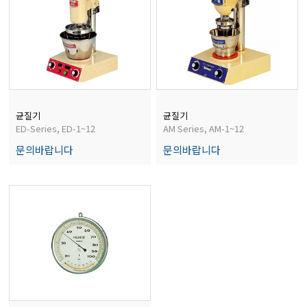
전자저울/점도계/핀홀탐지기
마이크로피펫
수분계/회전계/도막두께/초음파두께측정기
균질기
균질기
ED-Series, ED-1~12
AM Series, AM-1~12
문의바랍니다
문의바랍니다
현미경/확대경
색차계/광택계/조도계/광도계/방사랑계
농업/임업/해양측정기