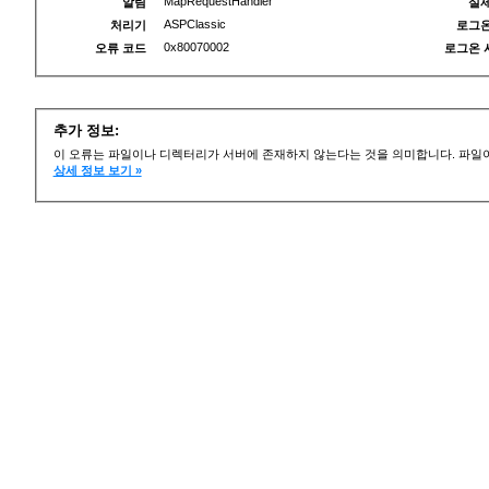
MapRequestHandler
알림
실제
ASPClassic
처리기
로그온
0x80070002
오류 코드
로그온 
추가 정보:
이 오류는 파일이나 디렉터리가 서버에 존재하지 않는다는 것을 의미합니다. 파일이
상세 정보 보기 »