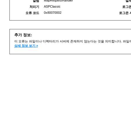
MapRequestHandler
알림
실제
ASPClassic
처리기
로그온
0x80070002
오류 코드
로그온 
추가 정보:
이 오류는 파일이나 디렉터리가 서버에 존재하지 않는다는 것을 의미합니다. 파일이
상세 정보 보기 »