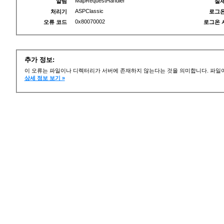
MapRequestHandler
알림
실제
ASPClassic
처리기
로그온
0x80070002
오류 코드
로그온 
추가 정보:
이 오류는 파일이나 디렉터리가 서버에 존재하지 않는다는 것을 의미합니다. 파일이
상세 정보 보기 »